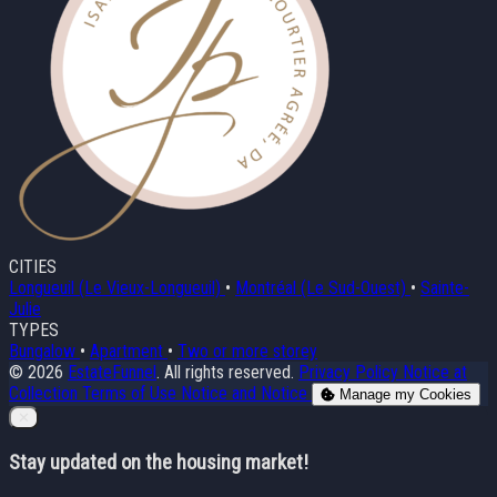
CITIES
Longueuil (Le Vieux-Longueuil)
•
Montréal (Le Sud-Ouest)
•
Sainte-
Julie
TYPES
Bungalow
•
Apartment
•
Two or more storey
© 2026
EstateFunnel
. All rights reserved.
Privacy Policy
Notice at
Collection
Terms of Use
Notice and Notice
Manage my Cookies
Close
✕
Stay updated on the housing market!