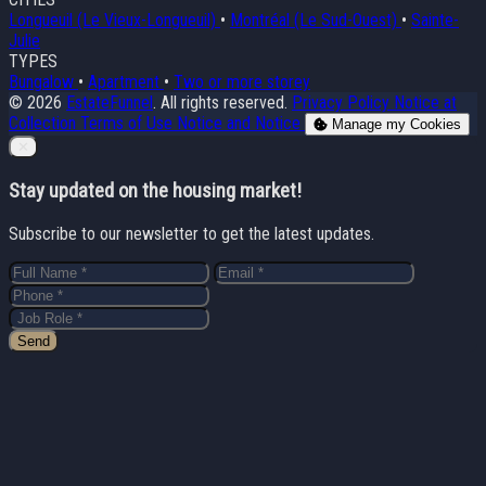
Longueuil (Le Vieux-Longueuil)
•
Montréal (Le Sud-Ouest)
•
Sainte-
Julie
TYPES
Bungalow
•
Apartment
•
Two or more storey
© 2026
EstateFunnel
. All rights reserved.
Privacy Policy
Notice at
Collection
Terms of Use
Notice and Notice
Manage my Cookies
Close
✕
Stay updated on the housing market!
Subscribe to our newsletter to get the latest updates.
Send